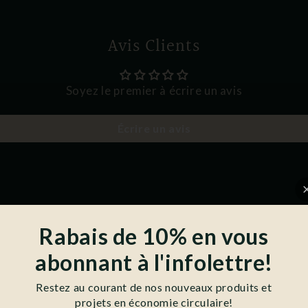
Avis Clients
Soyez le premier à écrire un avis
Écrire un avis
ssi:
Rabais de 10% en vous
abonnant à l'infolettre!
Restez au courant de nos nouveaux produits et
projets en économie circulaire!