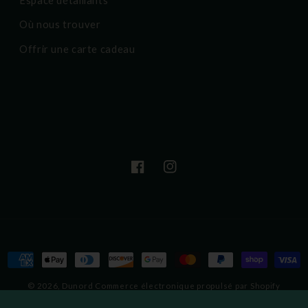
Où nous trouver
Offrir une carte cadeau
Facebook
Instagram
Moyens
de
© 2026,
Dunord
Commerce électronique propulsé par Shopify
paiement